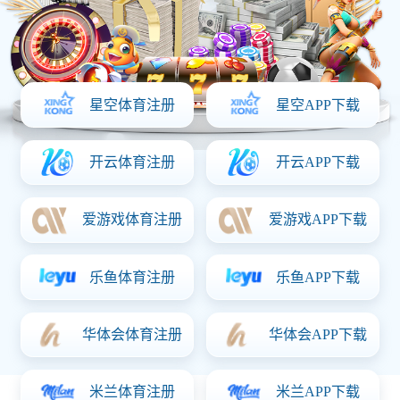
创立初心与品牌愿景
自创立之初，星空官方网页版就确立了“科技驱动体育创新”
的发展方向，融合赛事直播、数据分析与观赛互动体验，打
造兼具专业性与沉浸感的体育平台。 我们希望通过技术力
量让星空官方网页版等体育内容更便捷、更智能地触达全球
用户。