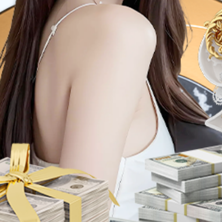
7x24小时服务
专业客服团队全年在
使用无后顾之忧。
多维安全防御模型
从多个层面构建立体式防御体系，涵盖数据传输、账户操作与隐
户营造安全、稳定的使用体验。
数据加密层