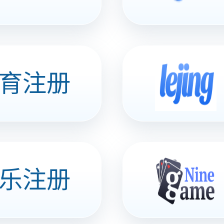
特别喜欢赛事列表的设计，星空
服也靠谱。用起来没什么顾虑，
网页版在细节上做得蛮讲究。
觉这不是个粗糙的平台。
阿婷 · 北京
Mei · 上海
日常活跃用户
首次用户
版本更新概览 · 每个版本独立展
方网页版 每次更新都基于用户反馈持续优化，确保使用体验不