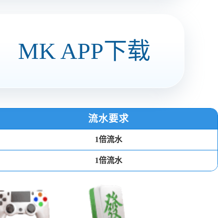
v6.1.3
发布于 2025年6月
优化数据刷新机制，提升实时更新效率。
新增赛事搜索关键词高亮功能。
适配低速网络环境，页面加载更稳定。
v5.8.2
发布于 2024年9月
支持赛事内容标签筛选，自定义偏好更轻松。
历史记录导出功能上线，便于数据备份。
夜间模式色彩修正，整体更统一。